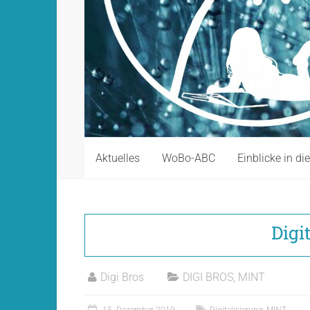
Aktuelles
WoBo-ABC
Einblicke in di
Digi
Digi Bros
DIGI BROS
,
MINT
15. Dezember 2019
Digitalisierung
,
MINT