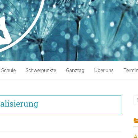
e Schule
Schwerpunkte
Ganztag
Über uns
Termi
talisierung
A