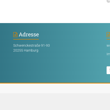
©
Adresse
Schwenckestraße 91-93
wo
20255 Hamburg
I