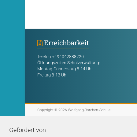
Erreichbarkeit
Telefon +494042888220
Öffnungszeiten Schulverwaltung:
Montag-Donnerstag 8-14 Uhr
Freitag 8-13 Uhr
Copyright © 2026
Wolfgang-Borchert-Schule
Gefördert von