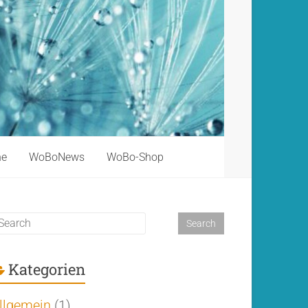
ne
WoBoNews
WoBo-Shop
Kategorien
llgemein
(1)