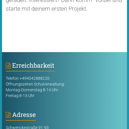
gefädelt. Interessiert? Dann komm´ vorbei und
starte mit deinem ersten Projekt.
Erreichbarkeit
Telefon +494042888220
Öffnungszeiten Schulverwaltung:
Montag-Donnerstag 8-14 Uhr
Freitag 8-13 Uhr
Adresse
Schwenckestraße 91-93